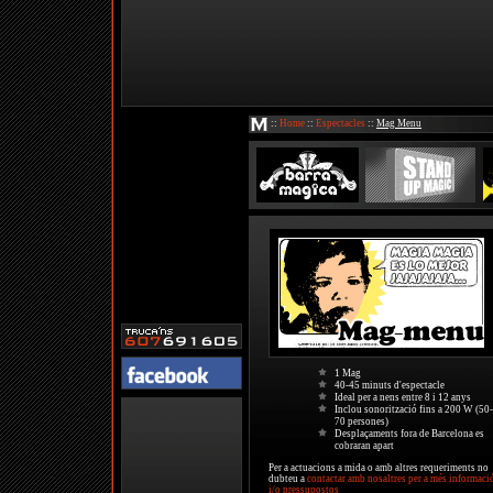
::
Home
::
Espectacles
::
Mag Menu
1 Mag
40-45 minuts d'espectacle
Ideal per a nens entre 8 i 12 anys
Inclou sonorització fins a 200 W (50-
70 persones)
Desplaçaments fora de Barcelona es
cobraran apart
Per a actuacions a mida o amb altres requeriments no
dubteu a
contactar amb nosaltres per a més informaci
i/o pressupostos