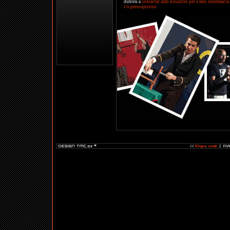
dubteu a
contactar amb nosaltres per a més informació
i/o pressupostos