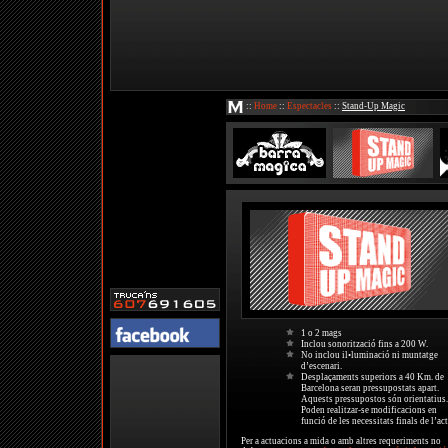
::
Home
::
Espectacles
::
Stand-Up Magic
1 o 2 mags
Inclou sonorització fins a 200 W.
No inclou il•luminació ni muntatge
d’escenari.
Desplaçaments superiors a 40 Km. de
Barcelona seran pressupostats apart.
Aquests pressupostos són orientatius.
Poden realitzar-se modificacions en
funció de les necessitats finals de l’act
Per a actuacions a mida o amb altres requeriments no