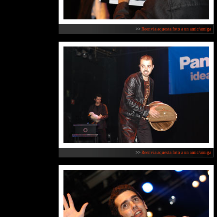
>>
Reenvia aquesta foto a un amic/amiga
>>
Reenvia aquesta foto a un amic/amiga