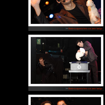
>>
Reenvia aquesta foto a un amic/amiga
>>
Reenvia aquesta foto a un amic/amiga