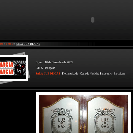
me
::
Fotos
::
SALA LUZ DE GAS
Dijous, 18 de Desembre de 2003
Edu & Flanagan!
SALA LUZ DE GAS
- Fiesta privada - Cena de Navidad Panasonic - Barcelona