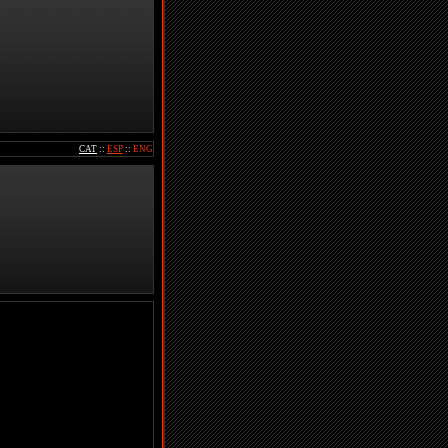
CAT
::
ESP
::
ENG