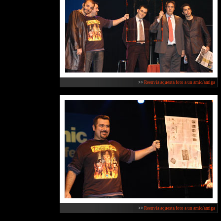
>>
Reenvia aquesta foto a un amic/amiga
>>
Reenvia aquesta foto a un amic/amiga