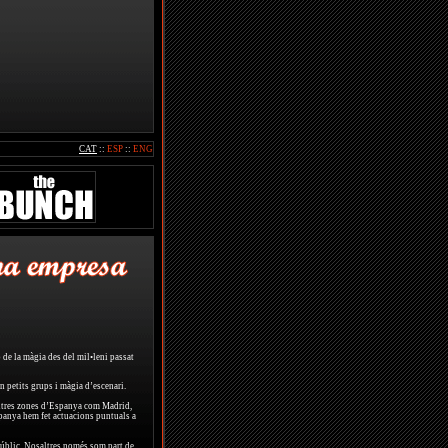
CAT
::
ESP
::
ENG
de la màgia des del mil•leni passat
 petits grups i màgia d’escenari.
altres zones d’Espanya com Madrid,
panya hem fet actuacions puntuals a
públic. Nosaltres només som part de