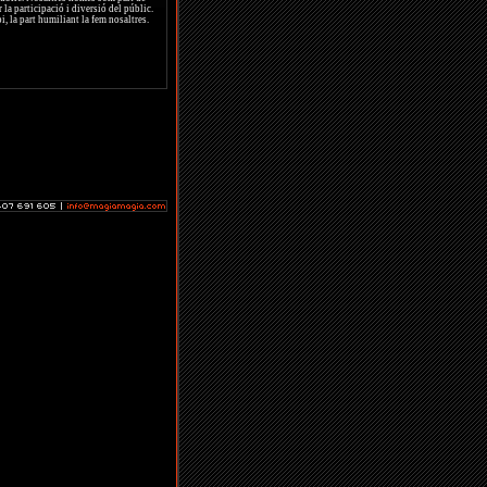
 la participació i diversió del públic.
i, la part humiliant la fem nosaltres.