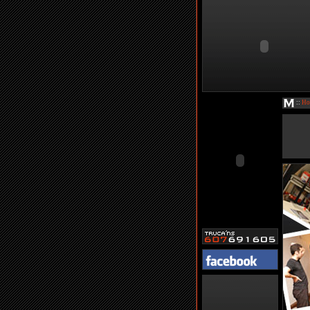
::
Ho