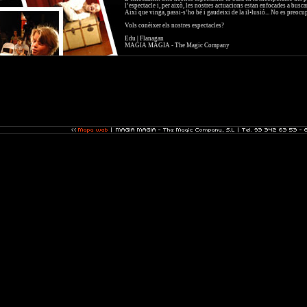
l’espectacle i, per això, les nostres actuacions estan enfocades a buscar
Així que vinga, passi-s’ho bé i gaudeixi de la il•lusió... No es preocup
Vols conèixer els nostres espectacles?
Edu | Flanagan
MAGIA MAGIA - The Magic Company