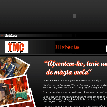
me
::
Magia Magia
MAGIA MAGIA som una empresa dedicada al món de la màgia.
Som dos mags de Barcelona (l’Edu i en Flanagan!) que portem en això 
(no s’enganyi, amb el temps aquesta frase guanyarà en magnitud).
Tenim una àmpliaexperiència en actuacions de màgia de prop, màgia en
A pesar que actuem principalment a Catalunya, també hem actuat en 
Castella La Mancha, La Rioja, Euskadi, Andalusia i Aragó. Fora d’Es
Andorra, París, Londres i Oporto.
L’enfocament dels nostres espectacles es basa en la incorporació del 