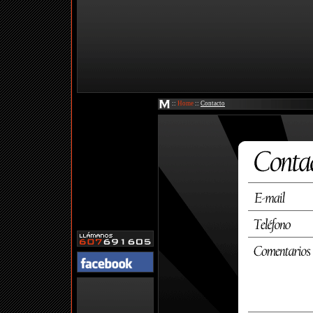
::
Home
::
Contacto