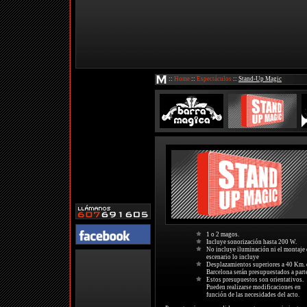
::
Home
::
Espectáculos
::
Stand-Up Magic
1 o 2 magos.
Incluye sonorización hasta 200 W.
No incluye iluminación ni el montaje 
escenario lo incluye
Desplazamientos superiores a 40 Km. 
Barcelona serán presupuestados a part
Estos presupuestos son orientativos.
Pueden realizarse modificaciones en
función de las necesidades del acto.