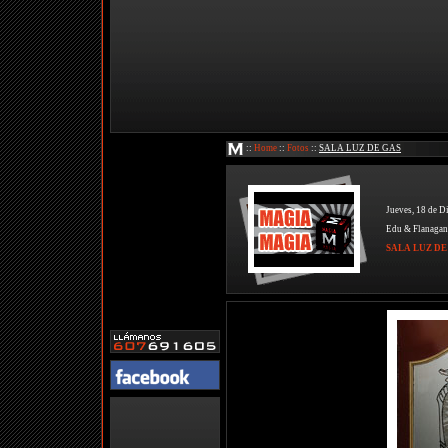
::
Home
::
Fotos
::
SALA LUZ DE GAS
Jueves, 18 de D
Edu & Flanagan
SALA LUZ DE